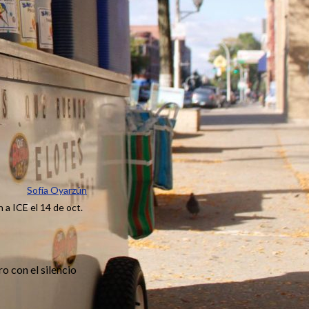
Sofía Oyarzún
 a ICE el 14 de oct.
o con el silencio