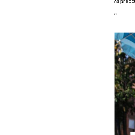
quienes andan con la misma preoc
Sofía Oyarzún
,
Photojournalist
October 24, 2025