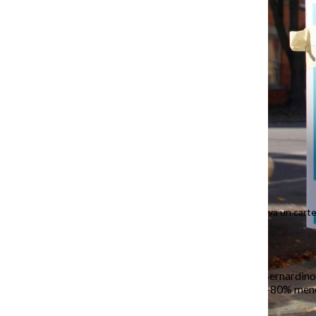
El carro de "Buenos Elotes" lleva un cart
de 2025.
En una tarde fría de martes,
Bernardino
constante de la calle notó 70-80% meno