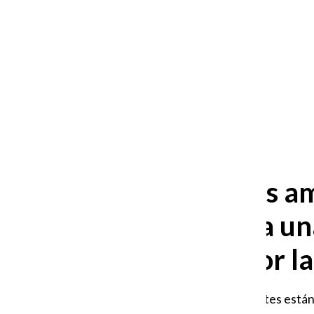
After 35 years, Lollapalooza fans
still ask: who is the festival for?
William Blakley
and
Guadalupe Loza-Sanchez
August 2, 2026
Vendedores amb
enfrentan a un
a vender por l
Los vendedores ambulantes están 