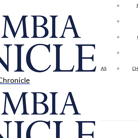
LA CRÓNICA
 & CULTURE
OPINION
HISTORIAS NUESTRAS
CH
Chronicle